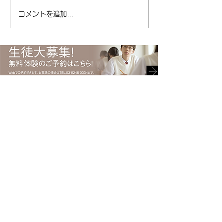
東区 #塾 #清澄白
塾キャリアパス ( ameblo.jp
コメントを追加…
#受験 #キャリアパ
) #免許取得 #運転免許 #免許
ント #勉強 #ポイ
#自動車 #自動車免許 #日本
総合型選抜
で初めて #渡辺ハマ #渡辺守
貞 #キャリアパス #塾
〒135-0021 東京都江東区白河2-6-8 上村ビル1階
Tel.
03-5245-0334
​清澄白河駅からB2出口より
徒歩3分