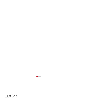
今日は女性ドライバーの
ポイント制度の
日！
ポイント制度の紹介
コメント
区清澄白河の個別
今日は女性ドライバーの日！
リアパス ( ameblo
| 江東区清澄白河の個別指導