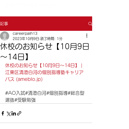
記事
careerpath13
2023年10月9日
読了時間: 1分
休校のお知らせ【10月9日
～14日】
休校のお知らせ【10月9日～14日】 | 
江東区清澄白河の個別指導塾キャリア
パス (ameblo.jp)
#AO入試
#清澄白河
#個別指導
#総合型
選抜
#受験勉強