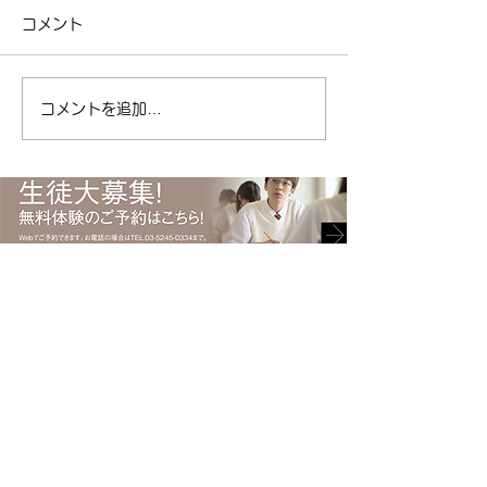
ポイント制度の紹介
コメント
区清澄白河の個別
今日は女性ドライバーの日！
リアパス ( ameblo
| 江東区清澄白河の個別指導
東区 #塾 #清澄白
塾キャリアパス ( ameblo.jp
コメントを追加…
#受験 #キャリアパ
) #免許取得 #運転免許 #免許
ント #勉強 #ポイ
#自動車 #自動車免許 #日本
総合型選抜
で初めて #渡辺ハマ #渡辺守
貞 #キャリアパス #塾