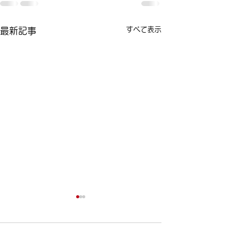
すべて表示
最新記事
今日は女性ドライバーの
ポイント制度の
日！