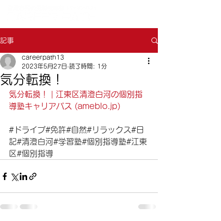
記事
careerpath13
2023年5月27日
読了時間: 1分
気分転換！
気分転換！ | 江東区清澄白河の個別指
導塾キャリアパス (ameblo.jp)
#ドライブ
#免許
#自然
#リラックス
#日
記
#清澄白河
#学習塾
#個別指導塾
#江東
区
#個別指導