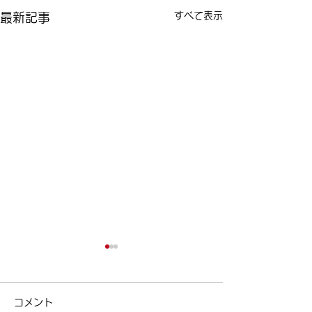
すべて表示
最新記事
今日は女性ドライバーの
ポイント制度の
日！
ポイント制度の紹介
コメント
区清澄白河の個別