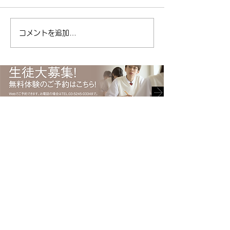
今日は女性ドライバーの日！
リアパス ( ameblo
| 江東区清澄白河の個別指導
東区 #塾 #清澄白
塾キャリアパス ( ameblo.jp
コメントを追加…
#受験 #キャリアパ
) #免許取得 #運転免許 #免許
ント #勉強 #ポイ
#自動車 #自動車免許 #日本
総合型選抜
で初めて #渡辺ハマ #渡辺守
貞 #キャリアパス #塾
〒135-0021 東京都江東区白河2-6-8 上村ビル1階
Tel.
03-5245-0334