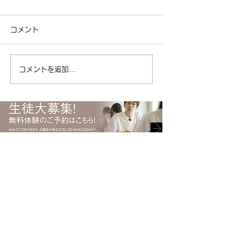
日！
ポイント制度の紹介
コメント
区清澄白河の個別
今日は女性ドライバーの日！
リアパス ( ameblo
| 江東区清澄白河の個別指導
東区 #塾 #清澄白
塾キャリアパス ( ameblo.jp
コメントを追加…
#受験 #キャリアパ
) #免許取得 #運転免許 #免許
ント #勉強 #ポイ
#自動車 #自動車免許 #日本
総合型選抜
で初めて #渡辺ハマ #渡辺守
貞 #キャリアパス #塾