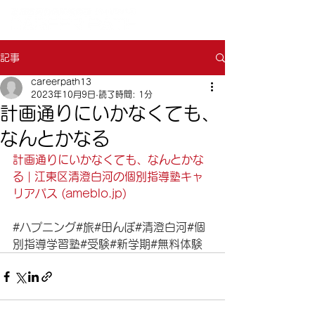
記事
careerpath13
2023年10月9日
読了時間: 1分
計画通りにいかなくても、
なんとかなる
計画通りにいかなくても、なんとかな
る | 江東区清澄白河の個別指導塾キャ
リアパス (ameblo.jp)
#ハプニング
#旅
#田んぼ
#清澄白河
#個
別指導学習塾
#受験
#新学期
#無料体験