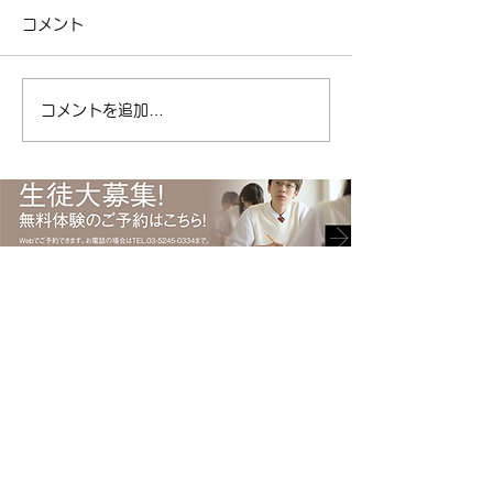
ポイント制度の紹介
コメント
区清澄白河の個別
今日は女性ドライバーの日！
リアパス ( ameblo
| 江東区清澄白河の個別指導
東区 #塾 #清澄白
塾キャリアパス ( ameblo.jp
コメントを追加…
#受験 #キャリアパ
) #免許取得 #運転免許 #免許
ント #勉強 #ポイ
#自動車 #自動車免許 #日本
総合型選抜
で初めて #渡辺ハマ #渡辺守
貞 #キャリアパス #塾