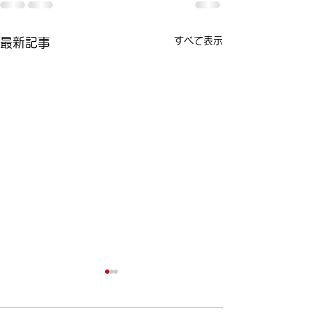
すべて表示
最新記事
今日は女性ドライバーの
ポイント制度の
日！