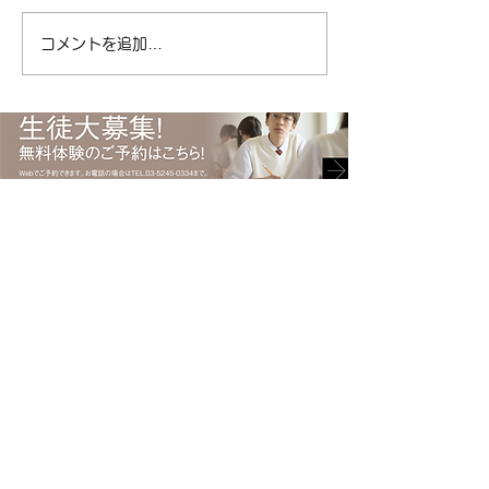
| 江東区清澄白河の個別指導
東区 #塾 #清澄白
塾キャリアパス ( ameblo.jp
コメントを追加…
#受験 #キャリアパ
) #免許取得 #運転免許 #免許
ント #勉強 #ポイ
#自動車 #自動車免許 #日本
総合型選抜
で初めて #渡辺ハマ #渡辺守
貞 #キャリアパス #塾
〒135-0021 東京都江東区白河2-6-8 上村ビル1階
Tel.
03-5245-0334