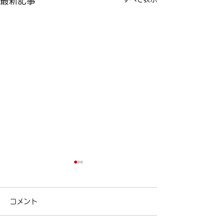
最新記事
今日は女性ドライバーの
ポイント制度の
日！
ポイント制度の紹介
コメント
区清澄白河の個別
今日は女性ドライバーの日！
リアパス ( ameblo