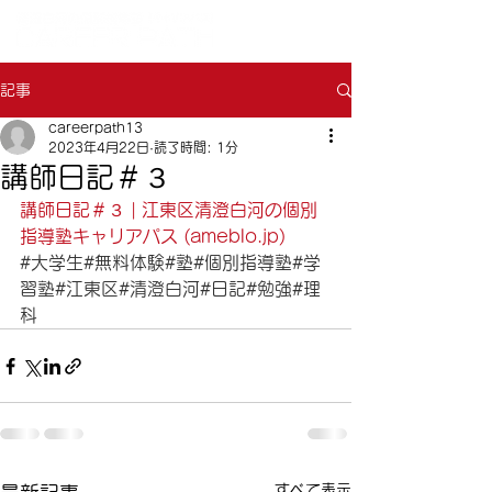
記事
careerpath13
2023年4月22日
読了時間: 1分
講師日記＃３
講師日記＃３ | 江東区清澄白河の個別
指導塾キャリアパス (ameblo.jp)
#大学生
#無料体験
#塾
#個別指導塾
#学
習塾
#江東区
#清澄白河
#日記
#勉強
#理
科
すべて表示