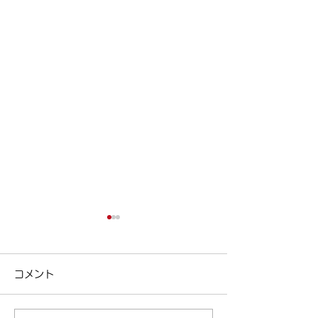
今日は女性ドライバーの
ポイント制度の
日！
ポイント制度の紹介
コメント
区清澄白河の個別
今日は女性ドライバーの日！
リアパス ( ameblo
| 江東区清澄白河の個別指導
東区 #塾 #清澄白