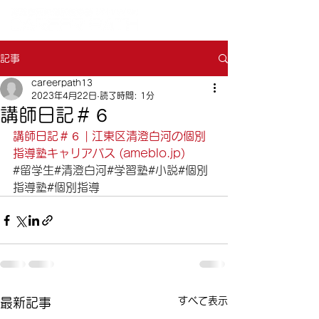
記事
careerpath13
2023年4月22日
読了時間: 1分
講師日記＃６
講師日記＃６ | 江東区清澄白河の個別
指導塾キャリアパス (ameblo.jp)
#留学生
#清澄白河
#学習塾
#小説
#個別
指導塾
#個別指導
すべて表示
最新記事