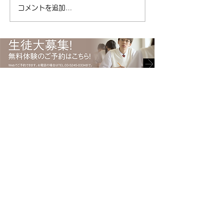
塾キャリアパス ( ameblo.jp
コメントを追加…
#受験 #キャリアパ
) #免許取得 #運転免許 #免許
ント #勉強 #ポイ
#自動車 #自動車免許 #日本
総合型選抜
で初めて #渡辺ハマ #渡辺守
貞 #キャリアパス #塾
〒135-0021 東京都江東区白河2-6-8 上村ビル1階
Tel.
03-5245-0334
​清澄白河駅からB2出口より
徒歩3分