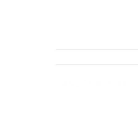
料金
コース
アクセス
〒135-0021 東京都江東区白河2-
Tel. 03-5245
​清澄白河駅からB2