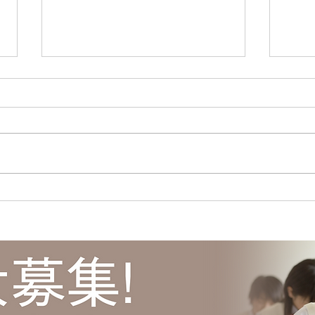
ポイント制度の紹介！
ピア
ポイント制度の紹介！ | 江東区清
ピア
澄白河の個別指導塾キャリアパス
個別
( ameblo.jp ) #江東区 #塾 #清
ame
澄白河 #学習塾 #受験 #キャリア
#学
パス #ポイント #勉強 #ポイント
制度 #総合型選抜