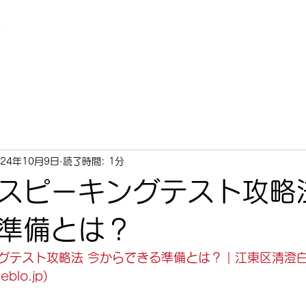
料金
コース
アクセス
体験談・合格実績
塾長メッ
024年10月9日
読了時間: 1分
スピーキングテスト攻略
準備とは？
グテスト攻略法 今からできる準備とは？ | 江東区清澄
eblo.jp
)