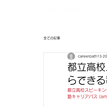
全ての記事
careerpath13
2
都立高校
らできる
都立高校スピーキン
塾キャリアパス (
am