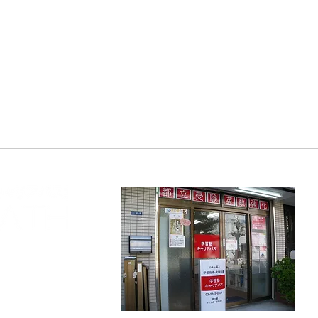
体験談・合格実績
塾長メッセージ
運営会社
6-8 上村ビル1階
-0334
出口より
徒歩3分