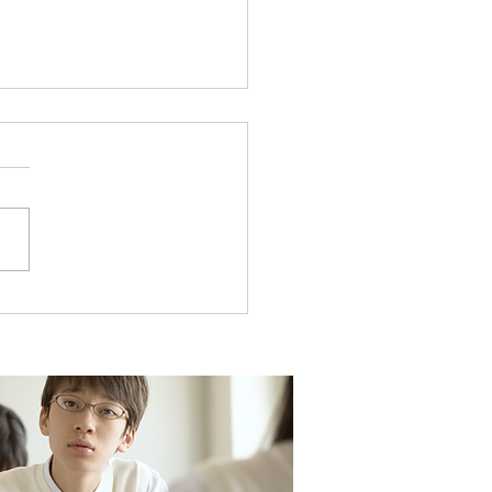
ノの歴史
ノの歴史 | 江東区清澄白河の
指導塾キャリアパス (
blo.jp ) #ピアノ #清澄白河
習塾 #キャリアパス