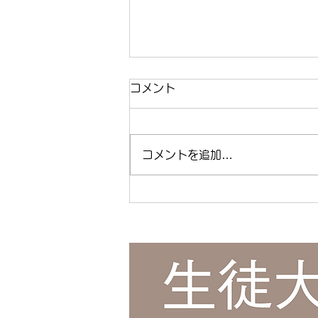
今日は女性ドライバーの日！
コメント
今日は女性ドライバーの日！ | 江
東区清澄白河の個別指導塾キャリ
アパス ( ameblo.jp ) #免許取得
コメントを追加…
#運転免許 #免許 #自動車 #自動
車免許 #日本で初めて #渡辺ハマ
#渡辺守貞 #キャリアパス #塾