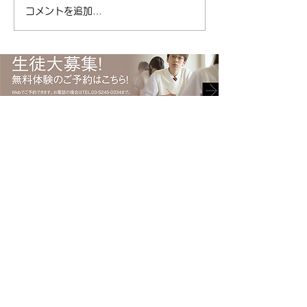
塾キャリアパス ( ameblo.jp
コメントを追加…
#受験 #キャリアパ
) #免許取得 #運転免許 #免許
ント #勉強 #ポイ
#自動車 #自動車免許 #日本
総合型選抜
で初めて #渡辺ハマ #渡辺守
貞 #キャリアパス #塾
〒135-0021 東京都江東区白河2-6-8 上村ビル1階
Tel.
03-5245-0334
​清澄白河駅からB2出口より
徒歩3分