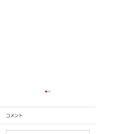
今日は女性ドライバーの
ポイント制度の
日！
ポイント制度の紹介
コメント
区清澄白河の個別
今日は女性ドライバーの日！
リアパス ( ameblo
| 江東区清澄白河の個別指導
東区 #塾 #清澄白