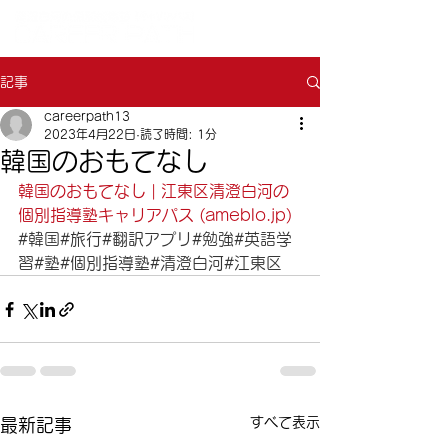
記事
careerpath13
2023年4月22日
読了時間: 1分
韓国のおもてなし
韓国のおもてなし | 江東区清澄白河の
個別指導塾キャリアパス (ameblo.jp)
#韓国
#旅行
#翻訳アプリ
#勉強
#英語学
習
#塾
#個別指導塾
#清澄白河
#江東区
すべて表示
最新記事