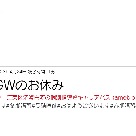
料金
コース
アクセス
体験談・合格実績
塾長メッ
023年4月24日
読了時間: 1分
年GWのお休み
 | 江東区清澄白河の個別指導塾キャリアパス (ameblo.j
です
#冬期講習
#受験直前
#おはようございます
#春期講習