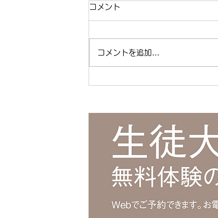
都立高校スピーキングテスト
コメント
攻略法 今からできる準備と
は？
都立高校スピーキングテスト攻略
コメントを追加…
法 今からできる準備とは？ | 江
東区清澄白河の個別指導塾キャリ
アパス ( ameblo.jp ) #都立高校
入試 #コミュニケーション能力 #
スピーキングテスト #英語 #清澄
白河 #キャリアパス #学習塾 #個
別指導 #総合型選抜 #江東区