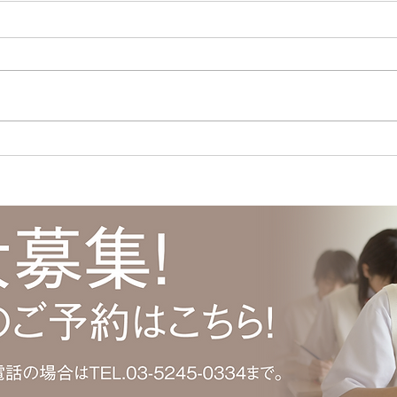
今日は女性ドライバーの日！
ポイ
今日は女性ドライバーの日！ | 江
ポイ
東区清澄白河の個別指導塾キャリ
澄白
アパス ( ameblo.jp ) #免許取得
( am
#運転免許 #免許 #自動車 #自動
澄白河
車免許 #日本で初めて #渡辺ハマ
パス 
#渡辺守貞 #キャリアパス #塾
制度