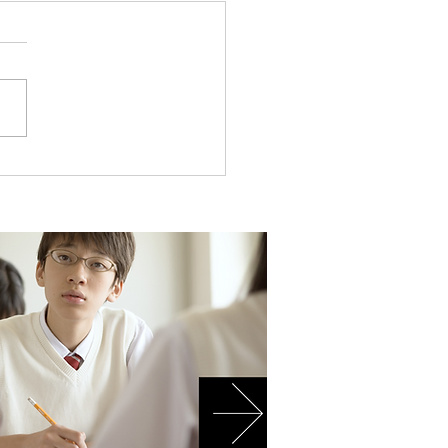
ント制度の紹介！
ント制度の紹介！ | 江東区清
河の個別指導塾キャリアパス
eblo.jp ) #江東区 #塾 #清
 #学習塾 #受験 #キャリア
#ポイント #勉強 #ポイント
 #総合型選抜