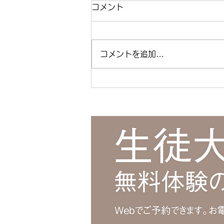
都立高校スピーキングテスト
コメント
攻略法 今からできる準備と
は？
都立高校スピーキングテスト攻略
コメントを追加…
法 今からできる準備とは？ | 江
東区清澄白河の個別指導塾キャリ
アパス ( ameblo.jp ) #都立高校
入試 #コミュニケーション能力 #
スピーキングテスト #英語 #清澄
白河 #キャリアパス #学習塾 #個
別指導 #総合型選抜 #江東区