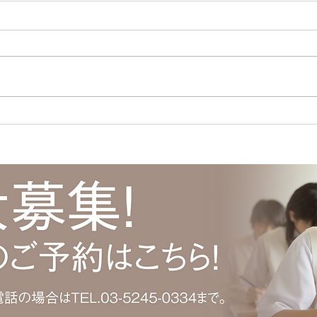
今日は女性ドライバーの日！
ポイ
今日は女性ドライバーの日！ | 江
ポイ
東区清澄白河の個別指導塾キャリ
澄白
アパス ( ameblo.jp ) #免許取得
( am
#運転免許 #免許 #自動車 #自動
澄白河
車免許 #日本で初めて #渡辺ハマ
パス 
#渡辺守貞 #キャリアパス #塾
制度