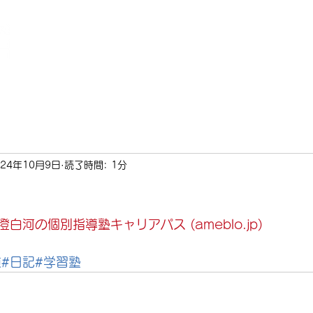
料金
コース
アクセス
体験談・合格実績
塾長メッ
024年10月9日
読了時間: 1分
清澄白河の個別指導塾キャリアパス (
ameblo.jp
)
道
#日記
#学習塾