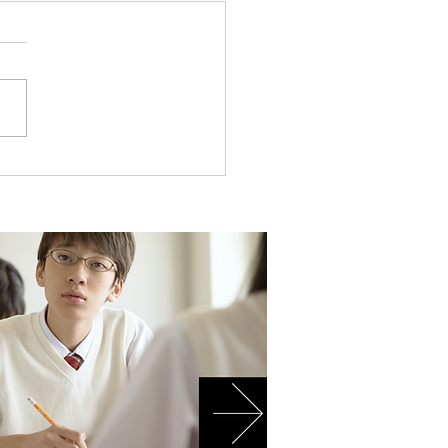
ント制度の紹介！
ント制度の紹介！ | 江東区清
河の個別指導塾キャリアパス
eblo.jp ) #江東区 #塾 #清
 #学習塾 #受験 #キャリア
#ポイント #勉強 #ポイント
 #総合型選抜