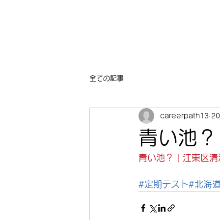
全ての記事
careerpath13
2
青い池？
青い池？ | 江東区
#定期テスト
#北海