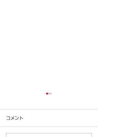
今日は女性ドライバーの
ポイント制度の
日！
ポイント制度の紹介
コメント
区清澄白河の個別
今日は女性ドライバーの日！
リアパス ( ameblo
| 江東区清澄白河の個別指導
東区 #塾 #清澄白