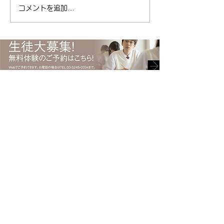
塾キャリアパス ( ameblo.jp
コメントを追加…
#受験 #キャリアパ
) #免許取得 #運転免許 #免許
ント #勉強 #ポイ
#自動車 #自動車免許 #日本
総合型選抜
で初めて #渡辺ハマ #渡辺守
貞 #キャリアパス #塾
〒135-0021 東京都江東区白河2-6-8 上村ビル1階
Tel.
03-5245-0334
​清澄白河駅からB2出口より
徒歩3分